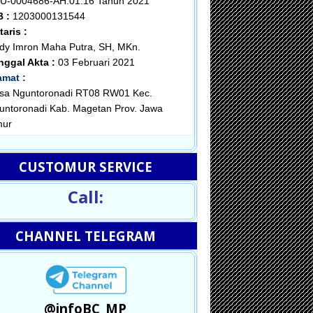
U-0004686-AH.01.16 Tahun 2021
B :
1203000131544
taris :
dy Imron Maha Putra, SH, MKn.
nggal Akta :
03 Februari 2021
amat :
sa Nguntoronadi RT08 RW01 Kec.
untoronadi Kab. Magetan Prov. Jawa
mur
CUSTOMUR SERVICE
Call:
CHANNEL TELEGRAM
@infoBC_MP