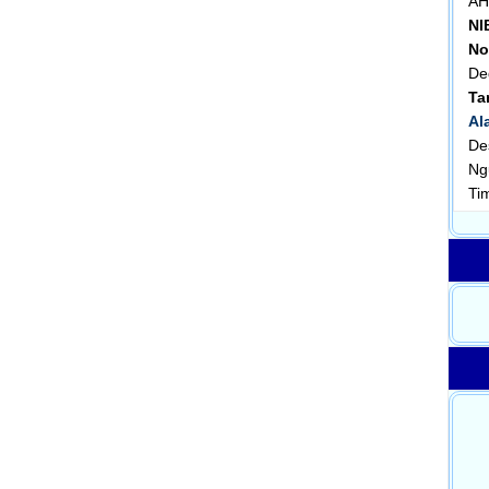
AH
NI
No
De
Ta
Al
De
Ng
Ti