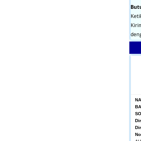
But
Keti
Kiri
deng
NA
BA
SO
Di
Dir
No