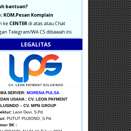
uh bantuan?
k:
KOM.Pesan Komplain
m ke
CENTER
di atas atau Chat
an Telegram/WA CS dibawah ini.
LEGALITAS
MA SERVER:
MORENA PULSA
DAN USAHA :
CV. LEON PAYMENT
LUSINDO
–
CV. MPN GROUP
rektur:
Leon Devi, S.Pd.
ut:
PUTUT PUJIONO, S.Pd.
mor SK :