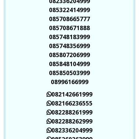
082336204999
085322414999
085708665777
085708671888
085748183999
085748356999
085807206999
085848104999
085850503999
08996166999
082142661999
082166236555
082288261999
082288262999
082336204999