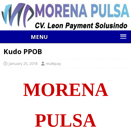
MENU
Kudo PPOB
January 25, 2018
multipay
MORENA
PULSA