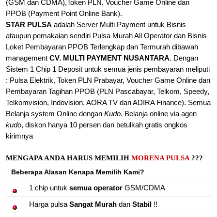
(GSM dan CDMA),
Token PLN, Voucher Game Online dan
PPOB (Payment Point Online Bank).
STAR PULSA
adalah Server Multi Payment untuk Bisnis
ataupun pemakaian sendiri Pulsa Murah All Operator dan Bisnis
Loket Pembayaran PPOB Terlengkap dan Termurah dibawah
management
CV. MULTI PAYMENT NUSANTARA
. Dengan
Sistem 1 Chip 1 Deposit untuk semua jenis pembayaran meliputi
: Pulsa Elektrik, Token PLN Prabayar, Voucher Game Online dan
Pembayaran Tagihan PPOB (PLN Pascabayar, Telkom, Speedy,
Telkomvision, Indovision, AORA TV dan ADIRA Finance).
Semua
Belanja system Online dengan
Kudo
. Belanja online via agen
kudo
, diskon hanya 10 persen dan betulkah gratis ongkos
kirimnya
MENGAPA ANDA HARUS MEMILIH
MORENA PULSA
???
Beberapa Alasan Kenapa Memilih Kami?
1 chip untuk
semua operator
GSM/CDMA
Harga pulsa
Sangat Murah
dan
Stabil
!!