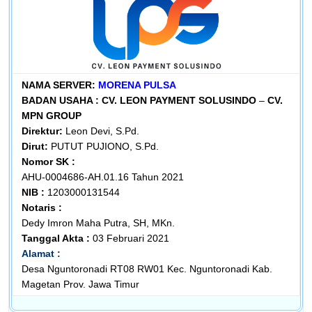
NAMA SERVER:
MORENA PULSA
BADAN USAHA :
CV. LEON PAYMENT SOLUSINDO
–
CV.
MPN GROUP
Direktur:
Leon Devi, S.Pd.
Dirut:
PUTUT PUJIONO, S.Pd.
Nomor SK :
AHU-0004686-AH.01.16 Tahun 2021
NIB :
1203000131544
Notaris :
Dedy Imron Maha Putra, SH, MKn.
Tanggal Akta :
03 Februari 2021
Alamat :
Desa Nguntoronadi RT08 RW01 Kec. Nguntoronadi Kab.
Magetan Prov. Jawa Timur