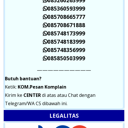
085260263999
085360593999
085708665777
085708671888
085748173999
085748183999
085748356999
085850503999
——————————
Butuh bantuan?
Ketik:
KOM.Pesan Komplain
Kirim ke
CENTER
di atas atau Chat dengan
Telegram/WA CS dibawah ini.
LEGALITAS